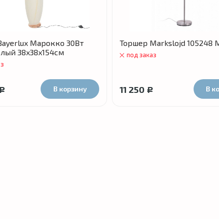
Bayerlux Марокко 30Вт
Торшер Markslojd 105248 
елый 38x38x154см
под заказ
аз
11 250
В корзину
В к
Р
Р