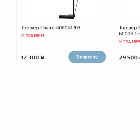
Торшер Chiaro 408041703
Торшер 
6000К б
под заказ
под зак
12 300
29 500
В корзину
Р